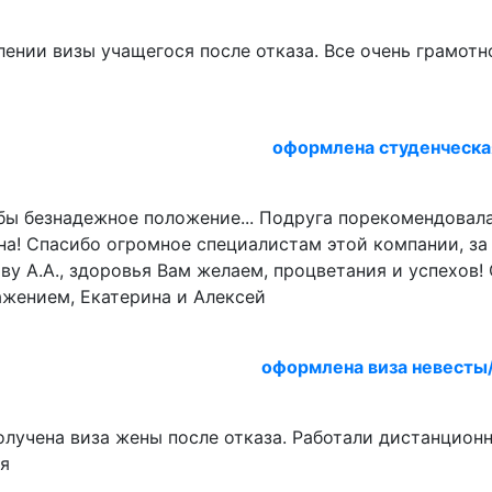
нии визы учащегося после отказа. Все очень грамотно
оформлена студенческая
ь бы безнадежное положение... Подруга порекомендова
на! Спасибо огромное специалистам этой компании, за
у А.А., здоровья Вам желаем, процветания и успехов!
ажением, Екатерина и Алексей
оформлена виза невесты
лучена виза жены после отказа. Работали дистанционн
ия