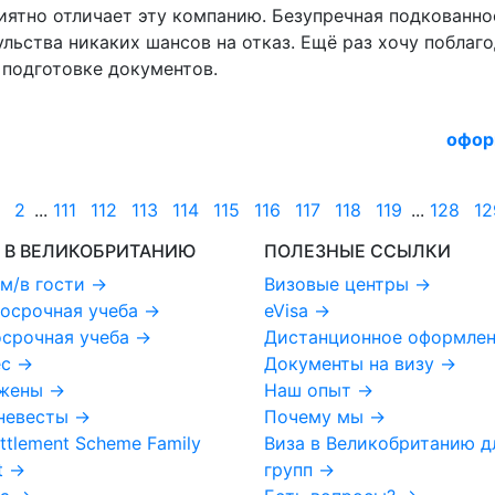
риятно отличает эту компанию. Безупречная подкованн
льства никаких шансов на отказ. Ещё раз хочу поблаг
подготовке документов.
офор
2
...
111
112
113
114
115
116
117
118
119
...
128
12
 В ВЕЛИКОБРИТАНИЮ
ПОЛЕЗНЫЕ ССЫЛКИ
м/в гости
→
Визовые центры
→
осрочная учеба
→
eVisa
→
срочная учеба
→
Дистанционное оформле
ес
→
Документы на визу
→
 жены
→
Наш опыт
→
невесты
→
Почему мы
→
ttlement Scheme Family
Виза в Великобританию д
t
→
групп
→