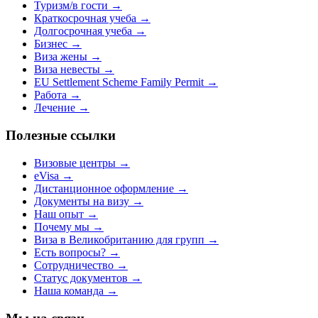
Туризм/в гости
→
Краткосрочная учеба
→
Долгосрочная учеба
→
Бизнес
→
Виза жены
→
Виза невесты
→
EU Settlement Scheme Family Permit
→
Работа
→
Лечение
→
Полезные ссылки
Визовые центры
→
eVisa
→
Дистанционное оформление
→
Документы на визу
→
Наш опыт
→
Почему мы
→
Виза в Великобританию для групп
→
Есть вопросы?
→
Сотрудничество
→
Статус документов
→
Наша команда
→