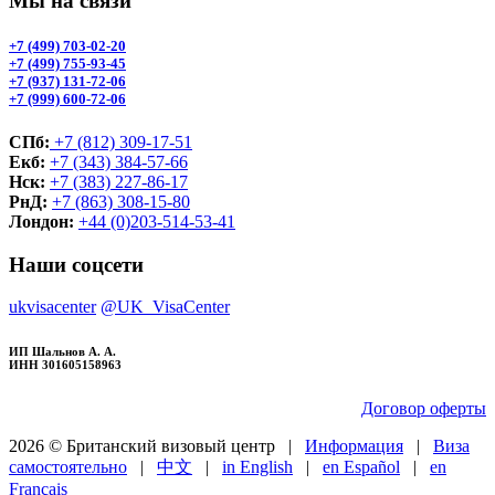
Мы на связи
+7 (499) 703-02-20
+7 (499) 755-93-45
+7 (937) 131-72-06
+7 (999) 600-72-06
СПб:
+7 (812) 309-17-51
Екб:
+7 (343) 384-57-66
Нск:
+7 (383) 227-86-17
РнД:
+7 (863) 308-15-80
Лондон:
+44 (0)203-514-53-41
Наши соцсети
ukvisacenter
@UK_VisaCenter
ИП Шальнов А. А.
ИНН 301605158963
Договор оферты
2026 © Британский визовый центр |
Информация
|
Виза
самостоятельно
|
中文
|
in English
|
en Español
|
en
Français